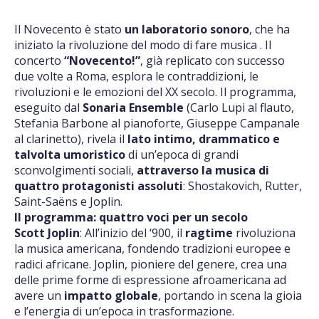
Il Novecento è stato
un laboratorio sonoro
, che ha
iniziato la rivoluzione del modo di fare musica . Il
concerto
“Novecento!”
, già replicato con successo
due volte a Roma, esplora le contraddizioni, le
rivoluzioni e le emozioni del XX secolo. Il programma,
eseguito dal
Sonaria Ensemble
(Carlo Lupi al flauto,
Stefania Barbone al pianoforte, Giuseppe Campanale
al clarinetto), rivela il
lato intimo, drammatico e
talvolta umoristico
di un’epoca di grandi
sconvolgimenti sociali,
attraverso la musica di
quattro protagonisti assoluti
: Shostakovich, Rutter,
Saint-Saëns e Joplin.
Il programma: quattro voci per un secolo
Scott Joplin
: All’inizio del ‘900, il
ragtime
rivoluziona
la musica americana, fondendo tradizioni europee e
radici africane. Joplin, pioniere del genere, crea una
delle prime forme di espressione afroamericana ad
avere un
impatto globale
, portando in scena la gioia
e l’energia di un’epoca in trasformazione.