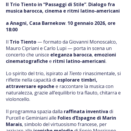
Il Trio Tiento in “Passaggi di Stile”
.
Dialogo fra
musica barocca, cinema e ritmi latino-americani
a Anagni, Casa Barnekow
.
10 gennaio 2026, ore
18:00
Il
Trio Tiento
— formato da Giovanni Monoscalco,
Mauro Cipriani e Carlo Lupi — porta in scena un
concerto che unisce
eleganza barocca
,
emozioni
cinematografiche
e
ritmi latino-americani
.
Lo spirito del trio, ispirato al
Tiento
rinascimentale, si
riflette nella capacità di
esplorare timbri,
attraversare epoche
e raccontare la musica con
naturalezza, grazie all’equilibrio tra flauto, chitarra e
violoncello.
Il programma spazia dalla
raffinata inventiva
di
Purcell e Geminiani alle
Folies d’Espagne di Marin
Marais
, simbolo del virtuosismo francese, per
arrivare alle
iconiche melodie
di Ennio Morricone