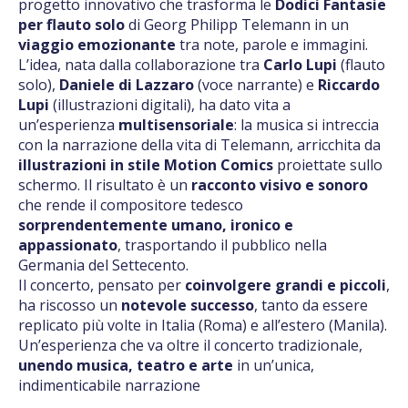
progetto innovativo che trasforma le
Dodici Fantasie
per flauto solo
di Georg Philipp Telemann in un
viaggio emozionante
tra note, parole e immagini.
L’idea, nata dalla collaborazione tra
Carlo Lupi
(flauto
solo),
Daniele di Lazzaro
(voce narrante) e
Riccardo
Lupi
(illustrazioni digitali), ha dato vita a
un’esperienza
multisensoriale
: la musica si intreccia
con la narrazione della vita di Telemann, arricchita da
illustrazioni in stile Motion Comics
proiettate sullo
schermo. Il risultato è un
racconto visivo e sonoro
che rende il compositore tedesco
sorprendentemente umano, ironico e
appassionato
, trasportando il pubblico nella
Germania del Settecento.
Il concerto, pensato per
coinvolgere grandi e piccoli
,
ha riscosso un
notevole successo
, tanto da essere
replicato più volte in Italia (Roma) e all’estero (Manila).
Un’esperienza che va oltre il concerto tradizionale,
unendo musica, teatro e arte
in un’unica,
indimenticabile narrazione