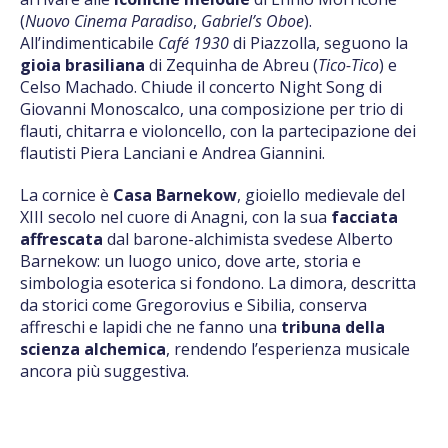
(
Nuovo Cinema Paradiso
,
Gabriel’s Oboe
).
All’indimenticabile
Café 1930
di Piazzolla, seguono la
gioia brasiliana
di Zequinha de Abreu (
Tico-Tico
) e
Celso Machado. Chiude il concerto Night Song di
Giovanni Monoscalco, una composizione per trio di
flauti, chitarra e violoncello, con la partecipazione dei
flautisti Piera Lanciani e Andrea Giannini.
La cornice è
Casa Barnekow
, gioiello medievale del
XIII secolo nel cuore di Anagni, con la sua
facciata
affrescata
dal barone-alchimista svedese Alberto
Barnekow: un luogo unico, dove arte, storia e
simbologia esoterica si fondono. La dimora, descritta
da storici come Gregorovius e Sibilia, conserva
affreschi e lapidi che ne fanno una
tribuna della
scienza alchemica
, rendendo l’esperienza musicale
ancora più suggestiva.